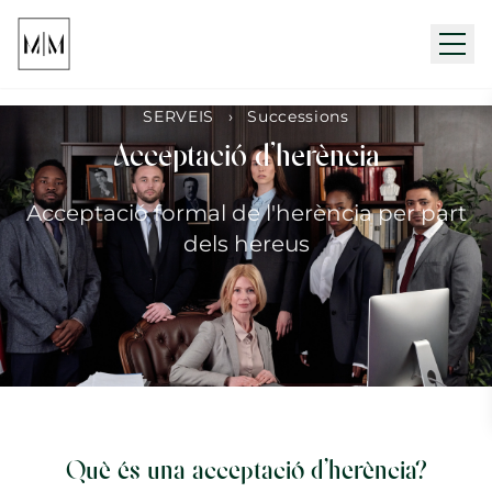
Obr
SERVEIS
›
Successions
Acceptació d'herència
Acceptació formal de l'herència per part
dels hereus
Què és una acceptació d'herència?